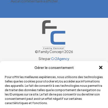
Aucun commentaire à afficher.
© Family Concept 2026
Site par
Cr2Agency
Mon compte
Gérer le consentement
Panier
CGV
Pour offrir les meilleures expériences, nous utilisons des technologies
telles que les cookies pour stocker et/ou accéder aux informations
Politique de confidentialités
des appareils. Le fait de consentir à ces technologies nous permettra
Mentions Légales
de traiter des données telles que le comportement de navigation ou
les ID uniques sur ce site. Le fait de ne pas consentir ou de retirer son
Commander
consentement peut avoir un effet négatif sur certaines
Nous contacter
caractéristiques et fonctions.