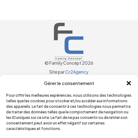
© Family Concept 2026
Site par
Cr2Agency
Mon compte
Gérer le consentement
Panier
CGV
Pour offrir les meilleures expériences, nous utilisons des technologies
telles que les cookies pour stocker et/ou accéder aux informations
Politique de confidentialités
des appareils. Le fait de consentir à ces technologies nous permettra
Mentions Légales
de traiter des données telles que le comportement de navigation ou
les ID uniques sur ce site. Le fait de ne pas consentir ou de retirer son
Commander
consentement peut avoir un effet négatif sur certaines
Nous contacter
caractéristiques et fonctions.